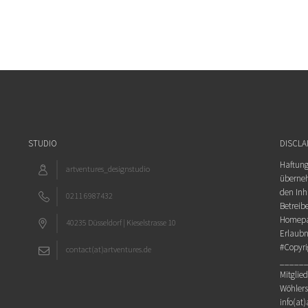
STUDIO
DISCLA
Haftungs
artventures_designstudio
überneh
den Inh
0211 6987432
Betreibe
Homepag
40235 Düsseldorf | Kieselstrasse 10
Erlaubn
#Copyri
contact(at)artventures.de
_____
Mitglied
Wöhlerst
info(at)