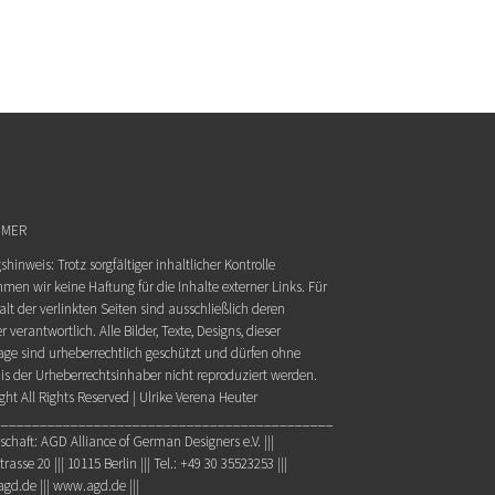
IMER
hinweis: Trotz sorgfältiger inhaltlicher Kontrolle
men wir keine Haftung für die Inhalte externer Links. Für
alt der verlinkten Seiten sind ausschließlich deren
r verantwortlich. Alle Bilder, Texte, Designs, dieser
e sind urheberrechtlich geschützt und dürfen ohne
is der Urheberrechtsinhaber nicht reproduziert werden.
ght All Rights Reserved | Ulrike Verena Heuter
________________________________________________
schaft: AGD Alliance of German Designers e.V. |||
rasse 20 ||| 10115 Berlin ||| Tel.: +49 30 35523253 |||
agd.de ||| www.agd.de |||