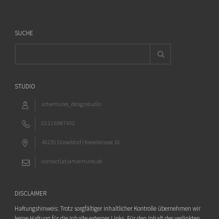
SUCHE
STUDIO
artventures_designstudio
0211 6987432
40235 Düsseldorf | Kieselstrasse 10
contact(at)artventures.de
DISCLAIMER
Haftungshinweis: Trotz sorgfältiger inhaltlicher Kontrolle übernehmen wir
keine Haftung für die Inhalte externer Links. Für den Inhalt der verlinkten