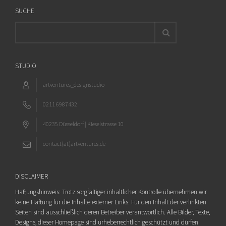
SUCHE
STUDIO
artventures_designstudio
0211 6987432
40235 Düsseldorf | Kieselstrasse 10
contact(at)artventures.de
DISCLAIMER
Haftungshinweis: Trotz sorgfältiger inhaltlicher Kontrolle übernehmen wir
keine Haftung für die Inhalte externer Links. Für den Inhalt der verlinkten
Seiten sind ausschließlich deren Betreiber verantwortlich. Alle Bilder, Texte,
Designs, dieser Homepage sind urheberrechtlich geschützt und dürfen