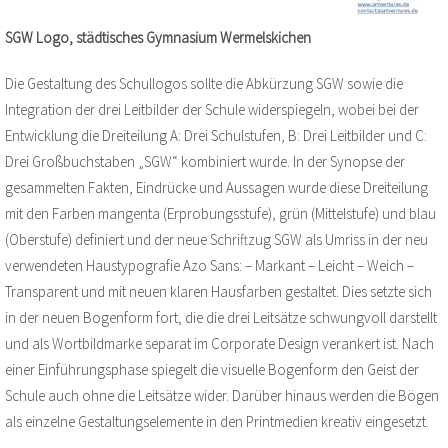
SGW Logo, städtisches Gymnasium Wermelskichen
Die Gestaltung des Schullogos sollte die Abkürzung SGW sowie die
Integration der drei Leitbilder der Schule widerspiegeln, wobei bei der
Entwicklung die Dreiteilung A: Drei Schulstufen, B: Drei Leitbilder und C:
Drei Großbuchstaben „SGW“ kombiniert wurde. In der Synopse der
gesammelten Fakten, Eindrücke und Aussagen wurde diese Dreiteilung
mit den Farben mangenta (Erprobungsstufe), grün (Mittelstufe) und blau
(Oberstufe) definiert und der neue Schriftzug SGW als Umriss in der neu
verwendeten Haustypografie Azo Sans: – Markant – Leicht – Weich –
Transparent und mit neuen klaren Hausfarben gestaltet. Dies setzte sich
in der neuen Bogenform fort, die die drei Leitsätze schwungvoll darstellt
und als Wortbildmarke separat im Corporate Design verankert ist. Nach
einer Einführungsphase spiegelt die visuelle Bogenform den Geist der
Schule auch ohne die Leitsätze wider. Darüber hinaus werden die Bögen
als einzelne Gestaltungselemente in den Printmedien kreativ eingesetzt.