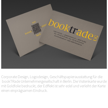
Corporate Design, Logodesign, Geschäftspapierausstattung für die
bookTRade Unternehmergesellschaft in Berlin. Die Visitenkarte wurde
mit Goldfolie bedruckt, der Edffekt ist sehr edel und verleiht der Karte
einen einprägsamen Eindruck.